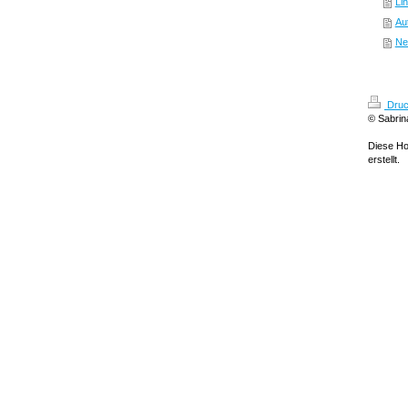
Li
Au
Ne
Druc
© Sabri
Diese H
erstellt.