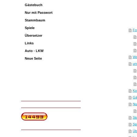
Gästebuch
Nur mit Passwort
Stammbaum
Spiele
Fo
Übersetzer
Links
Auto - LKW
We
Neue Seite
un
Ko
Gä
Nu
St
Sp
Üb